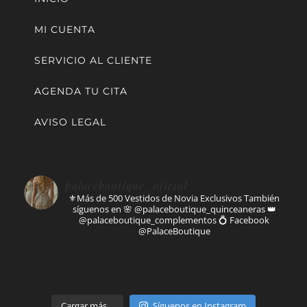
MI CUENTA
SERVICIO AL CLIENTE
AGENDA TU CITA
AVISO LEGAL
palaceboutique_oficial
⚜️Más de 500 Vestidos de Novia Exclusivos
También
síguenos en
🌸 @palaceboutique_quinceaneras
👑
@palaceboutique_complementos
💍 Facebook
@PalaceBoutique
Parte de
Cargar más…
Síguenos en Instagram