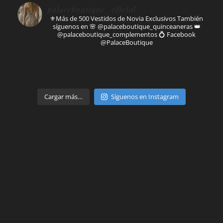
palaceboutique_oficial
⚜️Más de 500 Vestidos de Novia Exclusivos
También
síguenos en
🌸 @palaceboutique_quinceaneras
👑
@palaceboutique_complementos
💍 Facebook
@PalaceBoutique
Parte de
Cargar más…
Síguenos en Instagram