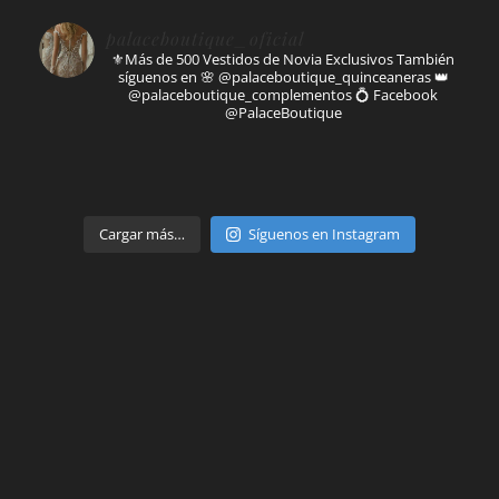
palaceboutique_oficial
⚜️Más de 500 Vestidos de Novia Exclusivos
También
síguenos en
🌸 @palaceboutique_quinceaneras
👑
@palaceboutique_complementos
💍 Facebook
@PalaceBoutique
Parte de
Cargar más…
Síguenos en Instagram