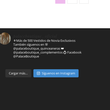
palaceboutique_oficial
⚜️Más de 500 Vestidos de Novia Exclusivos
También síguenos en
🌸
@palaceboutique_quinceaneras
👑
@palaceboutique_complementos
💍 Facebook
@PalaceBoutique
Parte de
Cargar más…
Síguenos en Instagram