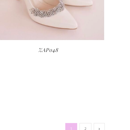
ZAP048
1
2