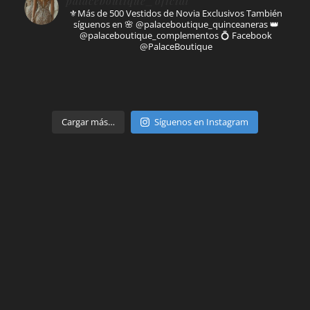
palaceboutique_oficial
⚜️Más de 500 Vestidos de Novia Exclusivos
También
síguenos en
🌸 @palaceboutique_quinceaneras
👑
@palaceboutique_complementos
💍 Facebook
@PalaceBoutique
Parte de
Cargar más…
Síguenos en Instagram