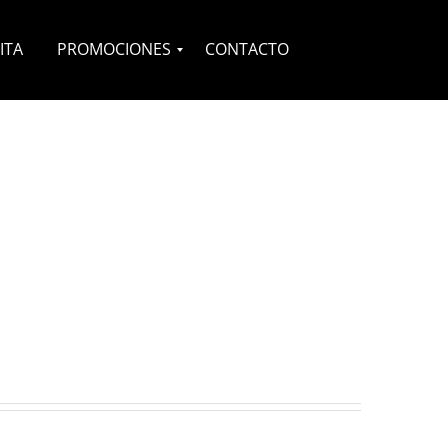
ITA
PROMOCIONES
CONTACTO
Novias
Quinceañeras
Complementos