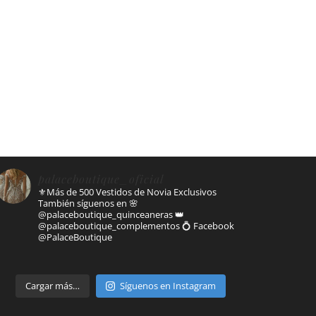
palaceboutique_oficial
⚜️Más de 500 Vestidos de Novia Exclusivos
También síguenos en
🌸
@palaceboutique_quinceaneras
👑
@palaceboutique_complementos
💍 Facebook
@PalaceBoutique
Parte de
Cargar más…
Síguenos en Instagram