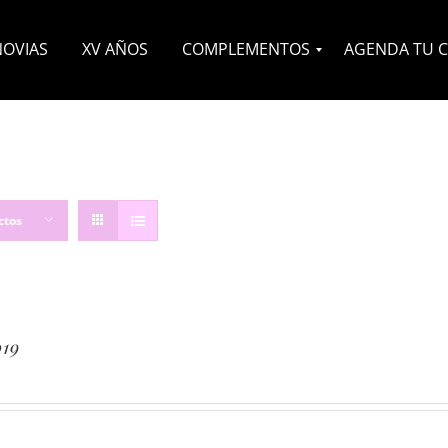
NOVIAS
XV AÑOS
COMPLEMENTOS
AGENDA TU C
Velos
Headpieces
Zapatos
Otros
ctos
19