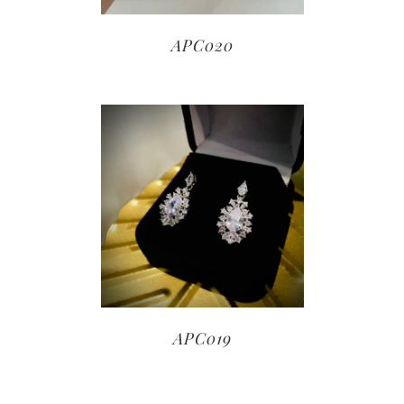
APC020
APC019