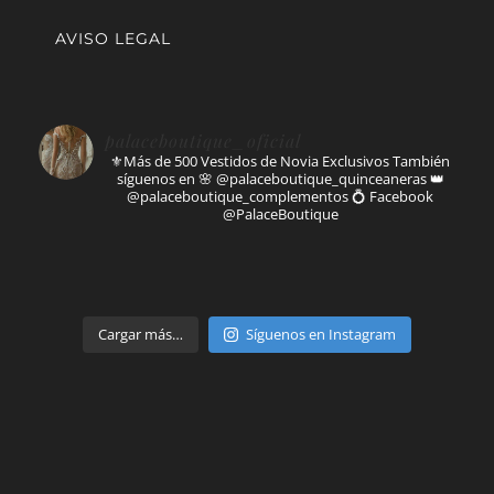
AVISO LEGAL
palaceboutique_oficial
⚜️Más de 500 Vestidos de Novia Exclusivos
También
síguenos en
🌸 @palaceboutique_quinceaneras
👑
@palaceboutique_complementos
💍 Facebook
@PalaceBoutique
Parte de
Cargar más…
Síguenos en Instagram