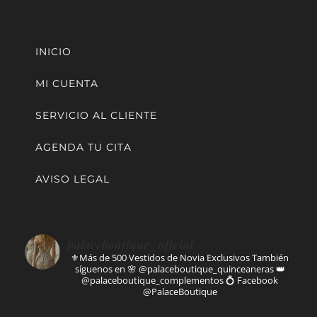
INICIO
MI CUENTA
SERVICIO AL CLIENTE
AGENDA TU CITA
AVISO LEGAL
palaceboutique_oficial
⚜️Más de 500 Vestidos de Novia Exclusivos
También
síguenos en
🌸 @palaceboutique_quinceaneras
👑
@palaceboutique_complementos
💍 Facebook
@PalaceBoutique