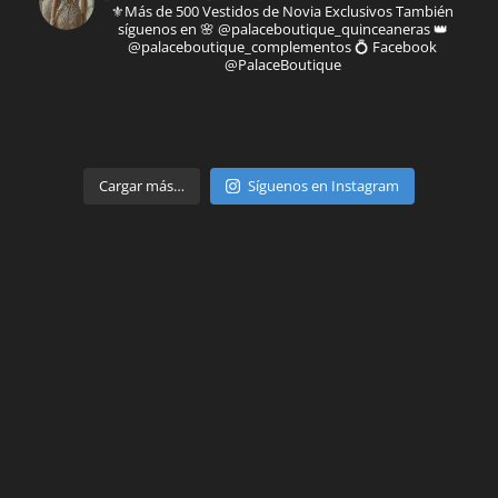
⚜️Más de 500 Vestidos de Novia Exclusivos
También
síguenos en
🌸 @palaceboutique_quinceaneras
👑
@palaceboutique_complementos
💍 Facebook
@PalaceBoutique
Parte de
Cargar más…
Síguenos en Instagram