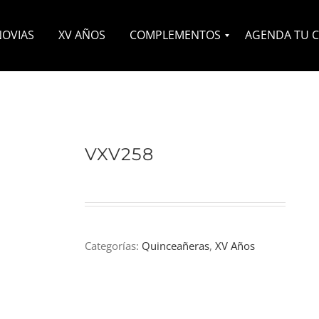
NOVIAS
XV AÑOS
COMPLEMENTOS
AGENDA TU C
Velos
Headpieces
Zapatos
Otros
VXV258
Categorías:
Quinceañeras
,
XV Años