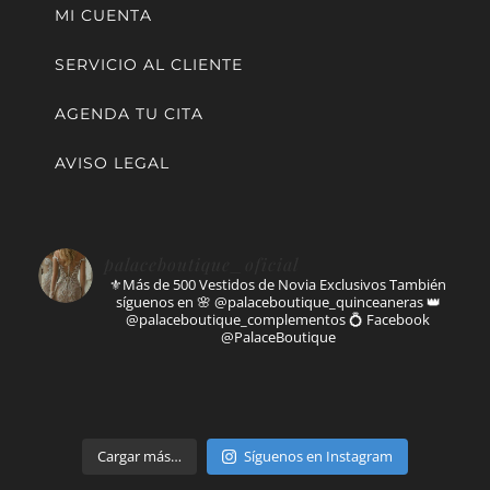
MI CUENTA
SERVICIO AL CLIENTE
AGENDA TU CITA
AVISO LEGAL
palaceboutique_oficial
⚜️Más de 500 Vestidos de Novia Exclusivos
También
síguenos en
🌸 @palaceboutique_quinceaneras
👑
@palaceboutique_complementos
💍 Facebook
@PalaceBoutique
Parte de
Cargar más…
Síguenos en Instagram