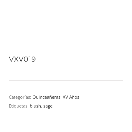
VXV019
Categorías:
Quinceañeras
,
XV Años
Etiquetas:
blush
,
sage