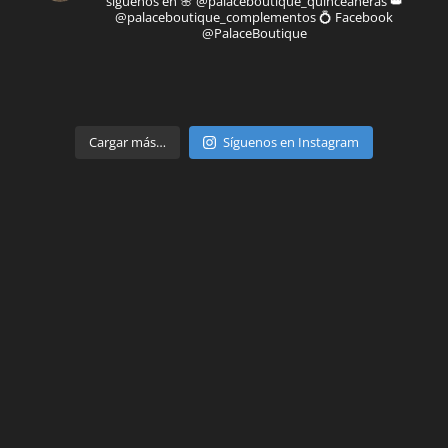
síguenos en
🌸 @palaceboutique_quinceaneras
👑
@palaceboutique_complementos
💍 Facebook
@PalaceBoutique
Parte de
Cargar más…
Síguenos en Instagram