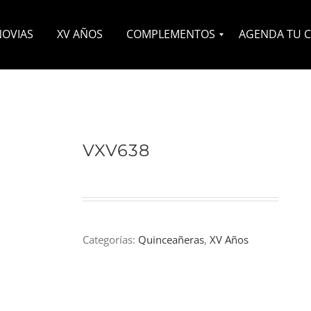
NOVIAS
XV AÑOS
COMPLEMENTOS
AGENDA TU C
Velos
Headpieces
Zapatos
Otros
VXV638
Categorías:
Quinceañeras
,
XV Años