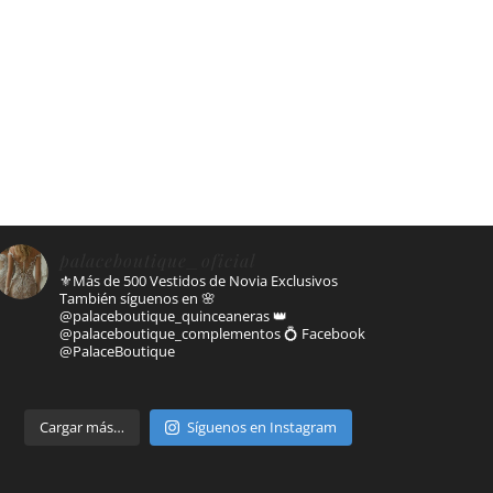
palaceboutique_oficial
⚜️Más de 500 Vestidos de Novia Exclusivos
También síguenos en
🌸
@palaceboutique_quinceaneras
👑
@palaceboutique_complementos
💍 Facebook
@PalaceBoutique
Parte de
Cargar más…
Síguenos en Instagram