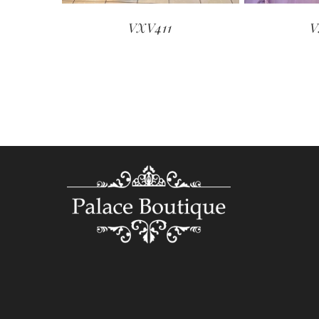
VXV411
V