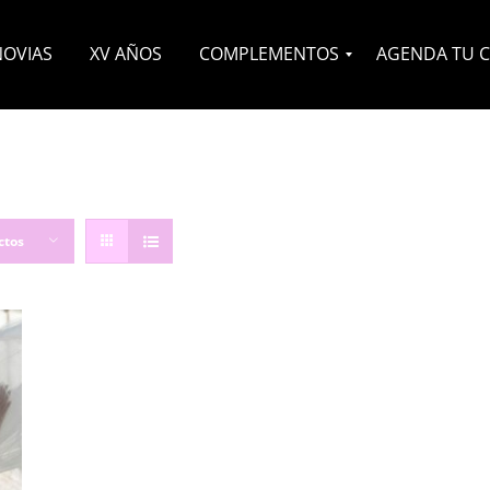
NOVIAS
XV AÑOS
COMPLEMENTOS
AGENDA TU C
Velos
Headpieces
Zapatos
Otros
ctos