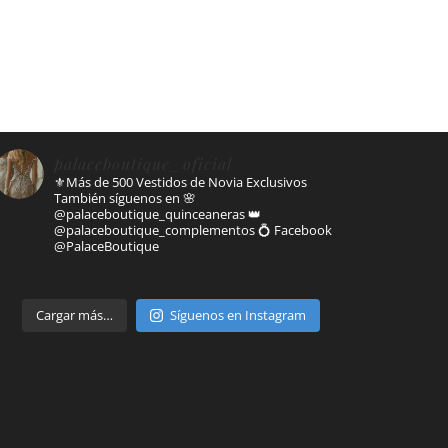
palaceboutique_oficial
⚜️Más de 500 Vestidos de Novia Exclusivos
También síguenos en
🌸
@palaceboutique_quinceaneras
👑
@palaceboutique_complementos
💍 Facebook
@PalaceBoutique
Parte de
Cargar más…
Síguenos en Instagram