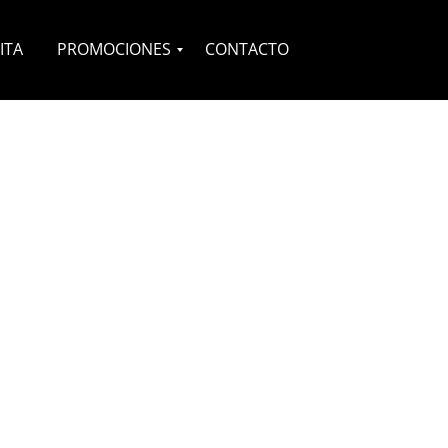
ITA
PROMOCIONES
CONTACTO
Novias
Quinceañeras
Complementos