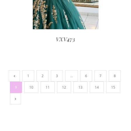
VXV473
1
2
3
…
6
7
8
9
10
11
12
13
14
15