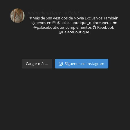
palaceboutique_oficial
⚜️Más de 500 Vestidos de Novia Exclusivos
También
síguenos en
🌸 @palaceboutique_quinceaneras
👑
@palaceboutique_complementos
💍 Facebook
@PalaceBoutique
Parte de
Cargar más…
Síguenos en Instagram