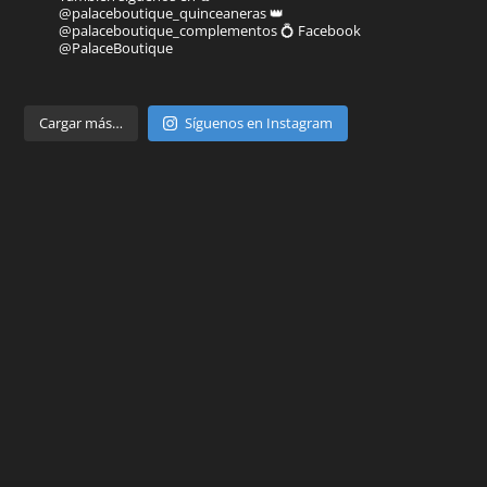
@palaceboutique_quinceaneras
👑
@palaceboutique_complementos
💍 Facebook
@PalaceBoutique
Parte de
Cargar más…
Síguenos en Instagram