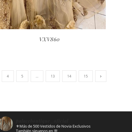
VXV860
4
5
…
13
14
15
palaceboutique_oficial
⚜️Más de 500 Vestidos de Novia Exclusivos
También síguenos en
🌸