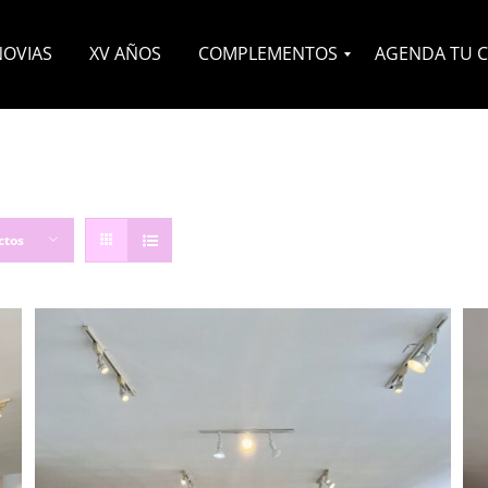
NOVIAS
XV AÑOS
COMPLEMENTOS
AGENDA TU C
Velos
Headpieces
Zapatos
Otros
ctos