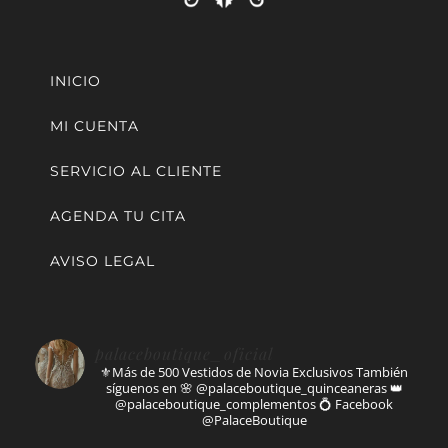
INICIO
MI CUENTA
SERVICIO AL CLIENTE
AGENDA TU CITA
AVISO LEGAL
palaceboutique_oficial
⚜️Más de 500 Vestidos de Novia Exclusivos
También
síguenos en
🌸 @palaceboutique_quinceaneras
👑
@palaceboutique_complementos
💍 Facebook
@PalaceBoutique