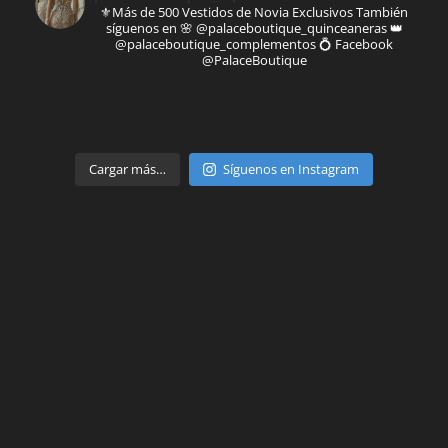
⚜️Más de 500 Vestidos de Novia Exclusivos
También
síguenos en
🌸 @palaceboutique_quinceaneras
👑
@palaceboutique_complementos
💍 Facebook
@PalaceBoutique
Parte de
Cargar más…
Síguenos en Instagram